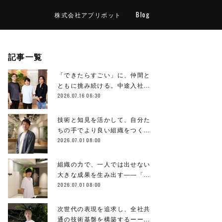
株式会社アプリボット
Blog
記事一覧
「できたらすごい」に、仲間と
ともに挑み続ける。中途入社…
2026.07.16 06:30
技術と知見を活かして、自分た
ちの手でより良い組織をつく…
2026.07.01 08:00
組織の力で、一人では出せない
大きな成果を生み出す――「…
2026.07.01 08:00
次世代の表現を追求し、全社共
通の技術基盤を構築するーー…