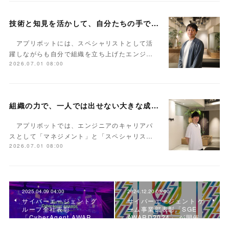
技術と知見を活かして、自分たちの手でより良い組織をつくる――「スペシャリスト」として歩むエンジニアキャリア事例
アプリボットには、スペシャリストとして活
躍しながらも自分で組織を立ち上げたエンジ…
2026.07.01 08:00
組織の力で、一人では出せない大きな成果を生み出す――「マネジメント」として歩むエンジニアキャリア事例
アプリボットでは、エンジニアのキャリアパ
スとして「マネジメント」と「スペシャリス…
2026.07.01 08:00
2025.04.09 04:00
2024.12.20 05:00
サイバーエージェントグ
サイバーエージェント ゲ
ループ全社表彰
ーム事業部表彰「SGE
「CyberAgent AWAR…
AWARD2024」 が開催…