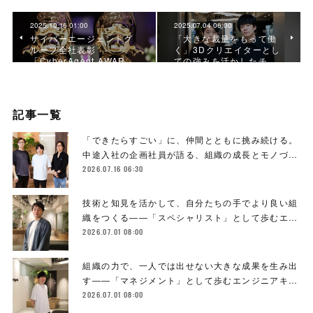
2025.10.16 01:00
2025.07.04 06:00
サイバーエージェントグ
「大きな裁量をもって働
ループ全社表彰
く」3Dクリエイターとし
「CyberAgent AWAR…
ての強みを活かしたチ…
記事一覧
「できたらすごい」に、仲間とともに挑み続ける。
中途入社の企画社員が語る、組織の成長とモノづ…
2026.07.16 06:30
技術と知見を活かして、自分たちの手でより良い組
織をつくる――「スペシャリスト」として歩むエ…
2026.07.01 08:00
組織の力で、一人では出せない大きな成果を生み出
す――「マネジメント」として歩むエンジニアキ…
2026.07.01 08:00