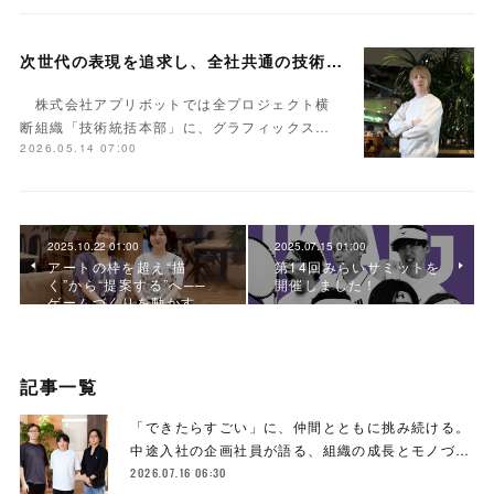
次世代の表現を追求し、全社共通の技術基盤を構築するーーアプリボットの高品質グラフィックスを支える組織「VOXEL」とは
株式会社アプリボットでは全プロジェクト横
断組織「技術統括本部」に、グラフィックス…
2026.05.14 07:00
2025.10.22 01:00
2025.07.15 01:00
アートの枠を超え“描
第14回みらいサミットを
く”から“提案する”へ──
開催しました！
ゲームづくりを動かす…
記事一覧
「できたらすごい」に、仲間とともに挑み続ける。
中途入社の企画社員が語る、組織の成長とモノづ…
2026.07.16 06:30